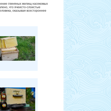
оение глиняных жилищ насекомых
влено, что ячеисто-слоистые
еловека, оказывая всестороннее