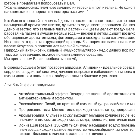
которые предлагаем попробовать и Вам.
"Жизнь медоносных пчел чрезвычайно интересна и поучительна. Не одно
насекомыми и не перестают восторгаться ими..."
Кто бывал в погожий солнечный день на пасеке, тот знает, как приятно пол
насыщенный ароматами цветов, душистого меда, воска, прополиса. Да, воз
Давно известно, что зеленые листья растений и цветы делают воздух целе
работая на пасеке в лучшие месяцы года — весной и летом, дышит воздухо
обогащенным ароматом меда, фитонцидами и «воздушными витаминами».
Известно, что красота окружающей природы благоприятно влияет на псих
пасеке безусловно полезно для нервной системы.
Природный антибиотик, сильный иммуностимулятор - мед с давних пор пол
тому же чрезвычайно вкусное поливитаминное средство.
Мы приглашаем Вас попробовать наш мёд.
В скором будущем будет построен апидомик. Апидомик - идеальное средс
сердечно-сосудистой системы, лечения неврозов и избавления от многих др
пчелы дают вам новые силы, забирая взамен болезни и усталость.
Лечебный эффект апидомика:
Антибактериальный эффект. Воздух, насыщенный ароматом некта
антибактериальным эффектом.
Расслабление. Тихий, но приятный пчелиный гул расслабляет и м
Прогревание тела. Мягкое тепло проходит сквозь сетку, прогревая 
Ароматерапия. С ульев наружу выходит большое количество лечеб
пчелами, в его состав входит смесь меда, прополис, цветочная пыл
Ионизация воздуха. 150-200 тысяч пчел насыщают воздух полезн
пчел всегда исходит разное количество микровибраций, за счет тог
стекает большое количество заряда электричества.