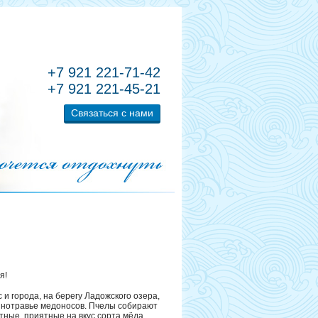
+7 921 221-71-42
+7 921 221-45-21
Связаться с нами
я!
 и города, на берегу Ладожского озера,
азнотравье медоносов. Пчелы собирают
ные, приятные на вкус сорта мёда,