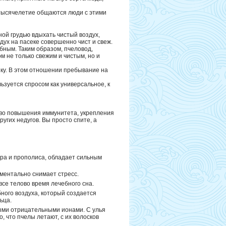
 тысячелетие общаются люди с этими
ной грудью вдыхать чистый воздух,
дух на пасеке совершенно чист и свеж.
бным. Таким образом, пчеловод,
м не только свежим и чистым, но и
ику. В этом отношении пребывание на
ьзуется спросом как универсальное, к
тво повышения иммунитета, укрепления
угих недугов. Вы просто спите, а
ра и прополиса, обладает сильным
оментально снимает стресс.
все телово время лечебного сна.
ного воздуха, который создается
ьца.
ыми отрицательными ионами. С улья
о, что пчелы летают, с их волосков