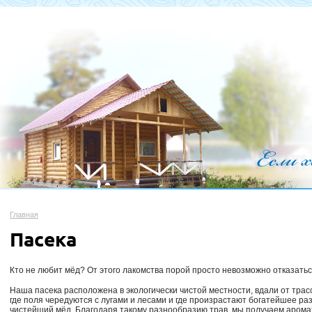
Главная
Пасека
Кто не любит мёд? От этого лакомства порой просто невозможно отказатьс
Наша пасека расположена в экологически чистой местности, вдали от трасс
где поля чередуются с лугами и лесами и где произрастают богатейшее р
чистейший мёд. Благодаря такому разнообразию трав, мы получаем аромат